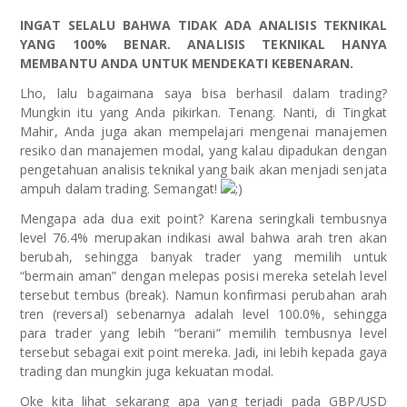
INGAT SELALU BAHWA TIDAK ADA ANALISIS TEKNIKAL
YANG 100% BENAR. ANALISIS TEKNIKAL HANYA
MEMBANTU ANDA UNTUK MENDEKATI KEBENARAN.
Lho, lalu bagaimana saya bisa berhasil dalam trading?
Mungkin itu yang Anda pikirkan. Tenang. Nanti, di Tingkat
Mahir, Anda juga akan mempelajari mengenai manajemen
resiko dan manajemen modal, yang kalau dipadukan dengan
pengetahuan analisis teknikal yang baik akan menjadi senjata
ampuh dalam trading. Semangat!
Mengapa ada dua exit point? Karena seringkali tembusnya
level 76.4% merupakan indikasi awal bahwa arah tren akan
berubah, sehingga banyak trader yang memilih untuk
“bermain aman” dengan melepas posisi mereka setelah level
tersebut tembus (break). Namun konfirmasi perubahan arah
tren (reversal) sebenarnya adalah level 100.0%, sehingga
para trader yang lebih “berani” memilih tembusnya level
tersebut sebagai exit point mereka. Jadi, ini lebih kepada gaya
trading dan mungkin juga kekuatan modal.
Oke kita lihat sekarang apa yang terjadi pada GBP/USD