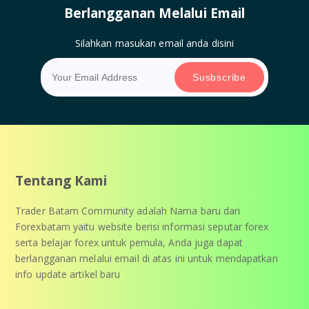
Berlangganan Melalui Email
Silahkan masukan email anda disini
Tentang Kami
Trader Batam Community adalah Nama baru dari
Forexbatam yaitu website berisi informasi seputar forex
serta belajar forex untuk pemula, Anda juga dapat
berlangganan melalui email di atas ini untuk mendapatkan
info update artikel baru