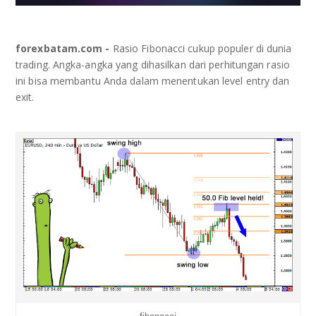
FBS
VIDEO TUTORIAL
forexbatam.com -
Rasio Fibonacci cukup populer di dunia
LITE FINANCE
TENTANG KAMI
trading. Angka-angka yang dihasilkan dari perhitungan rasio
ini bisa membantu Anda dalam menentukan level entry dan
ICMARKET
ANALISA
exit.
DCFX
COPY TRADING
FOREXIMF
STRATEGI
HEADWAY
MEEFX