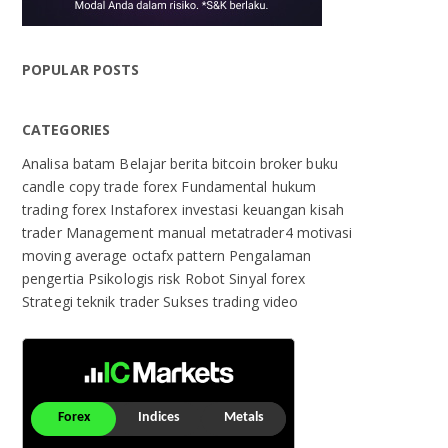
POPULAR POSTS
CATEGORIES
Analisa
batam
Belajar
berita
bitcoin
broker
buku
candle
copy trade
forex
Fundamental
hukum
trading forex
Instaforex
investasi
keuangan
kisah
trader
Management
manual
metatrader4
motivasi
moving average
octafx
pattern
Pengalaman
pengertia
Psikologis
risk
Robot
Sinyal forex
Strategi
teknik
trader Sukses
trading
video