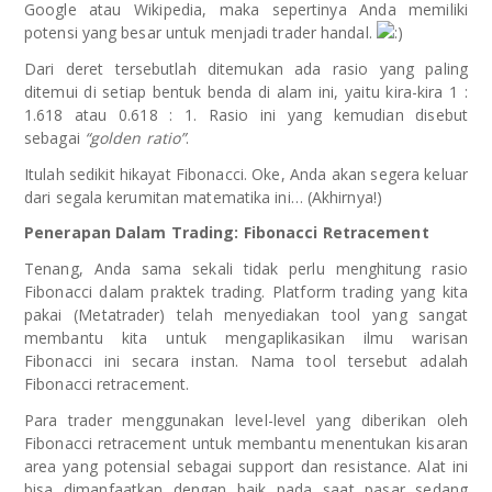
Google atau Wikipedia, maka sepertinya Anda memiliki
potensi yang besar untuk menjadi trader handal.
Dari deret tersebutlah ditemukan ada rasio yang paling
ditemui di setiap bentuk benda di alam ini, yaitu kira-kira 1 :
1.618 atau 0.618 : 1. Rasio ini yang kemudian disebut
sebagai
“golden ratio”
.
Itulah sedikit hikayat Fibonacci. Oke, Anda akan segera keluar
dari segala kerumitan matematika ini… (Akhirnya!)
Penerapan Dalam Trading: Fibonacci Retracement
Tenang, Anda sama sekali tidak perlu menghitung rasio
Fibonacci dalam praktek trading. Platform trading yang kita
pakai (Metatrader) telah menyediakan tool yang sangat
membantu kita untuk mengaplikasikan ilmu warisan
Fibonacci ini secara instan. Nama tool tersebut adalah
Fibonacci retracement.
Para trader menggunakan level-level yang diberikan oleh
Fibonacci retracement untuk membantu menentukan kisaran
area yang potensial sebagai support dan resistance. Alat ini
bisa dimanfaatkan dengan baik pada saat pasar sedang