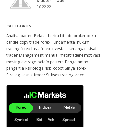
Master Trader
13.00.00
CATEGORIES
Analisa
batam
Belajar
berita
bitcoin
broker
buku
candle
copy trade
forex
Fundamental
hukum
trading forex
Instaforex
investasi
keuangan
kisah
trader
Management
manual
metatrader4
motivasi
moving average
octafx
pattern
Pengalaman
pengertia
Psikologis
risk
Robot
Sinyal forex
Strategi
teknik
trader Sukses
trading
video