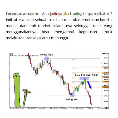
FBS
VIDEO TUTORIAL
forexbatam.com
-
Apa
jadinya
jika
trading
tanpa indikator ?
Indikator adalah sebuah alat bantu untuk memetakan kondisi
LITE FINANCE
TENTANG KAMI
market dan arah market selanjutnya sehingga trader yang
menggunakannya bisa mengambil keputusan untuk
ICMARKET
ANALISA
melakukan transaksi atau menunggu .
DCFX
COPY TRADING
FOREXIMF
STRATEGI
HEADWAY
MEEFX