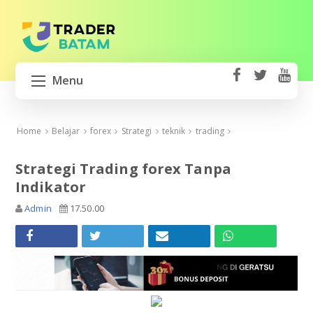
Menu
fa
t
Y
ce
wi
o
HOME
b
tt
ut
Home
Belajar
forex
Strategi
teknik
trading
o
er
u
BUKA AKUN TRADING
ok
b
Strategi Trading forex Tanpa
e
Indikator
GERATSU
Admin
17.50.00
MIFX MONEX
XM BROKER
EXNESS