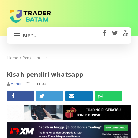
Menu
fa
t
Y
ce
wi
o
HOME
b
tt
ut
Home
Pengalaman
o
er
u
BUKA AKUN TRADING
ok
b
Kisah pendiri whatsapp
e
GERATSU
Admin
11.11.00
MIFX MONEX
XM BROKER
EXNESS