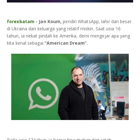
FBS
VIDEO TUTORIAL
forexbatam
- Jan Koum,
pendiri WhatsApp, lahir dan besar
LITE FINANCE
TENTANG KAMI
di Ukraina dari keluarga yang relatif miskin. Saat usia 16
tahun, ia nekat pindah ke Amerika, demi mengejar apa yang
ICMARKET
ANALISA
kita kenal sebagai
“American Dream”.
DCFX
COPY TRADING
FOREXIMF
STRATEGI
HEADWAY
MEEFX
Pada usia 17 tahun, ia hanya bisa makan dari jatah