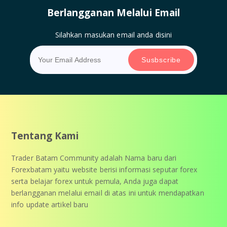
Berlangganan Melalui Email
Silahkan masukan email anda disini
Tentang Kami
Trader Batam Community adalah Nama baru dari
Forexbatam yaitu website berisi informasi seputar forex
serta belajar forex untuk pemula, Anda juga dapat
berlangganan melalui email di atas ini untuk mendapatkan
info update artikel baru