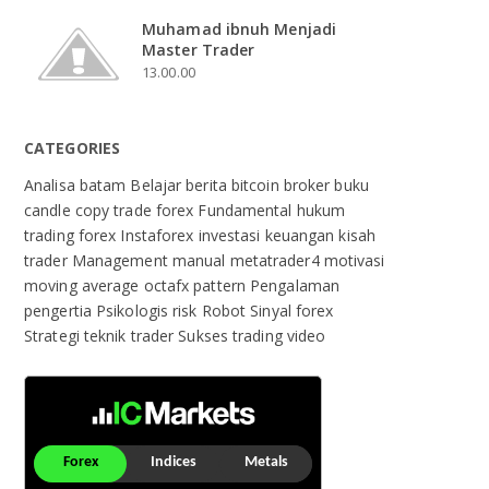
Muhamad ibnuh Menjadi
Master Trader
13.00.00
CATEGORIES
Analisa
batam
Belajar
berita
bitcoin
broker
buku
candle
copy trade
forex
Fundamental
hukum
trading forex
Instaforex
investasi
keuangan
kisah
trader
Management
manual
metatrader4
motivasi
moving average
octafx
pattern
Pengalaman
pengertia
Psikologis
risk
Robot
Sinyal forex
Strategi
teknik
trader Sukses
trading
video