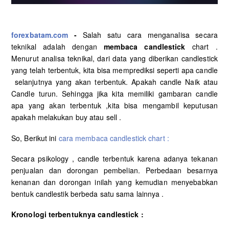
FBS
VIDEO TUTORIAL
forexbatam.com
-
Salah satu cara menganalisa secara
LITE FINANCE
TENTANG KAMI
teknikal adalah dengan
membaca candlestick
chart .
Menurut analisa teknikal, dari data yang diberikan candlestick
ICMARKET
ANALISA
yang telah terbentuk, kita bisa memprediksi seperti apa candle
selanjutnya yang akan terbentuk. Apakah candle Naik atau
DCFX
COPY TRADING
Candle turun. Sehingga jika kita memiliki gambaran candle
apa yang akan terbentuk ,kita bisa mengambil keputusan
apakah melakukan buy atau sell .
FOREXIMF
STRATEGI
So, Berikut ini
cara membaca candlestick chart :
HEADWAY
Secara psikology , candle terbentuk karena adanya tekanan
penjualan dan dorongan pembelian. Perbedaan besarnya
MEEFX
kenanan dan dorongan inilah yang kemudian menyebabkan
bentuk candlestik berbeda satu sama lainnya .
Kronologi terbentuknya candlestick :