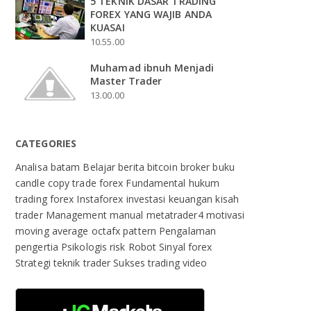
5 TEKNIK DASAR TRADING
FOREX YANG WAJIB ANDA
KUASAI
10.55.00
Muhamad ibnuh Menjadi
Master Trader
13.00.00
CATEGORIES
Analisa
batam
Belajar
berita
bitcoin
broker
buku
candle
copy trade
forex
Fundamental
hukum
trading forex
Instaforex
investasi
keuangan
kisah
trader
Management
manual
metatrader4
motivasi
moving average
octafx
pattern
Pengalaman
pengertia
Psikologis
risk
Robot
Sinyal forex
Strategi
teknik
trader Sukses
trading
video