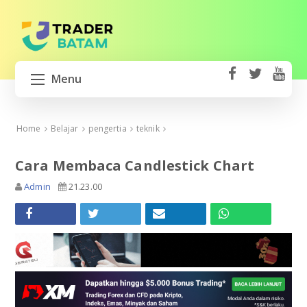
Menu
fa
t
Y
ce
wi
o
HOME
b
tt
ut
Home
Belajar
pengertia
teknik
o
er
u
BUKA AKUN TRADING
ok
b
Cara Membaca Candlestick Chart
e
GERATSU
Admin
21.23.00
MIFX MONEX
XM BROKER
EXNESS