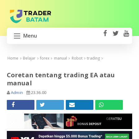
Menu
fa
t
Y
ce
wi
o
HOME
b
tt
ut
Home
Belajar
forex
manual
Robot
trading
o
er
u
BUKA AKUN TRADING
ok
b
Coretan tentang trading EA atau
e
manual
GERATSU
Admin
23.36.00
MIFX MONEX
XM BROKER
EXNESS