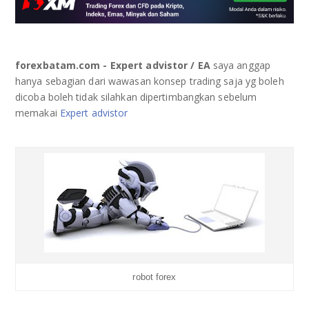
FBS
VIDEO TUTORIAL
LITE FINANCE
TENTANG KAMI
forexbatam.com - Expert advistor / EA
saya anggap
hanya sebagian dari wawasan konsep trading saja yg boleh
ICMARKET
ANALISA
dicoba boleh tidak silahkan dipertimbangkan sebelum
memakai
Expert advistor
DCFX
COPY TRADING
FOREXIMF
STRATEGI
HEADWAY
MEEFX
robot forex