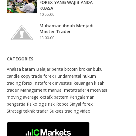
FOREX YANG WAJIB ANDA
KUASAI
10.55.00
Muhamad ibnuh Menjadi
Master Trader
13.00.00
CATEGORIES
Analisa
batam
Belajar
berita
bitcoin
broker
buku
candle
copy trade
forex
Fundamental
hukum
trading forex
Instaforex
investasi
keuangan
kisah
trader
Management
manual
metatrader4
motivasi
moving average
octafx
pattern
Pengalaman
pengertia
Psikologis
risk
Robot
Sinyal forex
Strategi
teknik
trader Sukses
trading
video