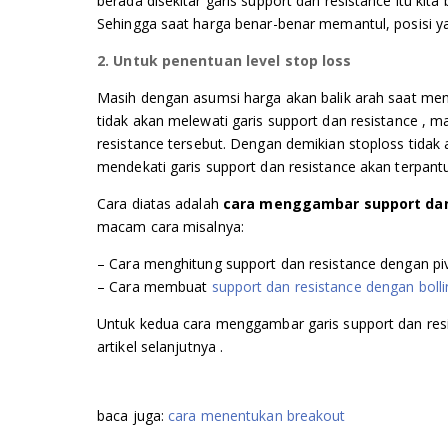
berada disekitar garis support dan resistance itu ki
Sehingga saat harga benar-benar memantul, posisi yan
2. Untuk penentuan level stop loss
Masih dengan asumsi harga akan balik arah saat mend
tidak akan melewati garis support dan resistance , 
resistance tersebut. Dengan demikian stoploss tidak 
mendekati garis support dan resistance akan terpantu
Cara diatas adalah
cara menggambar support dan
macam cara misalnya:
– Cara menghitung support dan resistance dengan piv
– Cara membuat
support dan resistance dengan boll
Untuk kedua cara menggambar garis support dan resi
artikel selanjutnya .
baca juga:
cara menentukan breakout