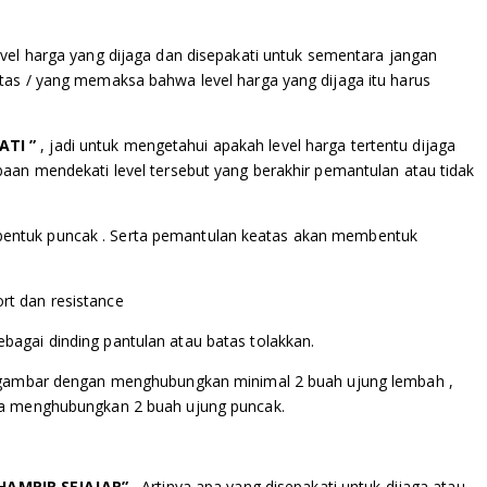
vel harga yang dijaga dan disepakati untuk sementara jangan
tas / yang memaksa bahwa level harga yang dijaga itu harus
ATI
”
, jadi untuk mengetahui apakah level harga tertentu dijaga
baan mendekati level tersebut yang berakhir pemantulan atau tidak
entuk puncak . Serta pemantulan keatas akan membentuk
bagai dinding pantulan atau batas tolakkan.
 digambar dengan menghubungkan minimal 2 buah ujung lembah ,
ara menghubungkan 2 buah ujung puncak.
HAMPIR SEJAJAR
” .
Artinya apa yang disepakati untuk dijaga atau