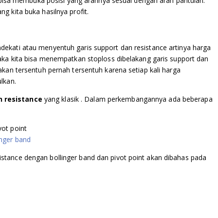
ta bisa membuka posisi yang arahnya sesuai dengan arah pantulan.
g kita buka hasilnya profit.
ekati atau menyentuh garis support dan resistance artinya harga
maka kita bisa menempatkan stoploss dibelakang garis support dan
akan tersentuh pernah tersentuh karena setiap kali harga
lkan.
 resistance
yang klasik . Dalam perkembangannya ada beberapa
ot point
inger band
stance dengan bollinger band dan pivot point akan dibahas pada