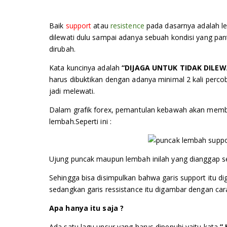
Baik
support
atau
resistence
pada dasarnya adalah le
dilewati dulu sampai adanya sebuah kondisi yang pan
dirubah.
Kata kuncinya adalah
“
DIJAGA UNTUK TIDAK DILEW
harus dibuktikan dengan adanya minimal 2 kali perco
jadi melewati.
Dalam grafik forex, pemantulan kebawah akan memb
lembah.Seperti ini :
Ujung puncak maupun lembah inilah yang dianggap se
Sehingga bisa disimpulkan bahwa garis support itu
sedangkan garis ressistance itu digambar dengan c
Apa
hanya
itu saja ?
Ada satu lagu unsur yang harus dipenuhi yaitu kata
”