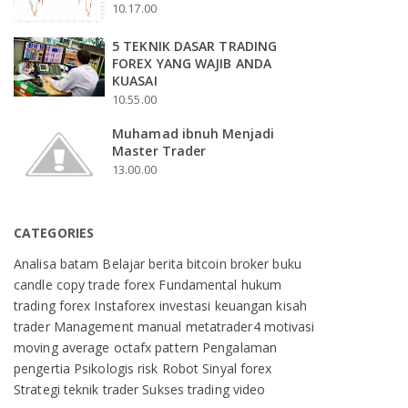
10.17.00
5 TEKNIK DASAR TRADING
FOREX YANG WAJIB ANDA
KUASAI
10.55.00
Muhamad ibnuh Menjadi
Master Trader
13.00.00
CATEGORIES
Analisa
batam
Belajar
berita
bitcoin
broker
buku
candle
copy trade
forex
Fundamental
hukum
trading forex
Instaforex
investasi
keuangan
kisah
trader
Management
manual
metatrader4
motivasi
moving average
octafx
pattern
Pengalaman
pengertia
Psikologis
risk
Robot
Sinyal forex
Strategi
teknik
trader Sukses
trading
video